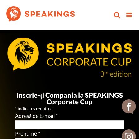
Skip
to
content
Înscrie-ți Compania la SPEAKINGS
Corporate Cup
*
indicates required
Adresă de E-mail
*
Prenume
*